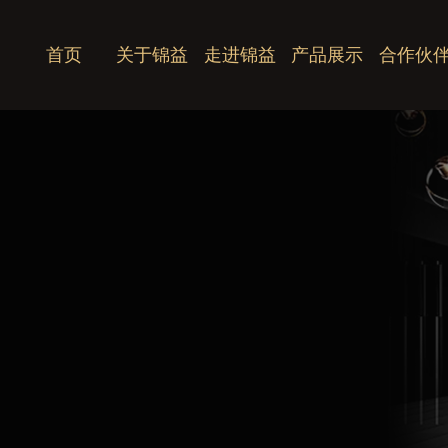
首页
关于锦益
走进锦益
产品展示
合作伙
公司简介
官桥锦益
意大利木
供应商
企业历程
水头锦益
白石系列
纹
服务客户
企业资质
江苏锦益
灰石系列
企业荣耀
天津锦益
米黄系列
展会图片
其他产品